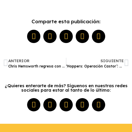
Comparte esta publicación:
ANTERIOR
SIGUIENTE
Chris Hemsworth regresa con un emotivo documental: un viaje para enfrentar el Alzheimer
‘Hoppers: Operación Castor’: Lanzan tráiler y póster oficial de la nueva película animada de Disney Pixar
¿Quieres enterarte de más? Síguenos en nuestras redes
sociales para estar al tanto de lo último: