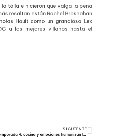
a talla e hicieron que valga la pena
 más resaltan están Rachel Brosnahan
cholas Hoult como un grandioso Lex
DC a los mejores villanos hasta el
SIGUIENTE
The Bear temporada 4: cocina y emociones humanizan la serie | Reseña