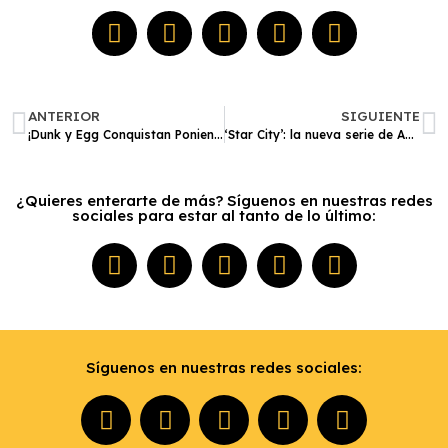
ANTERIOR
SIGUIENTE
¡Dunk y Egg Conquistan Poniente! El Triunfo de ‘A Knight of the Seven Kingdoms’
‘Star City’: la nueva serie de Apple TV sobre la carrera espacial que expande el universo de ‘For All Mankind’
¿Quieres enterarte de más? Síguenos en nuestras redes
sociales para estar al tanto de lo último:
Síguenos en nuestras redes sociales: