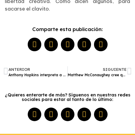
libertad creativa. Como dicen algunos, para
sacarse el clavito.
Comparte esta publicación:
ANTERIOR
SIGUIENTE
Anthony Hopkins interpreta a Sigmund Freud en una película que le podría dar su tercer Oscar
Matthew McConaughey cree que Woody Harrelson podría ser su hermano de sangre
¿Quieres enterarte de más? Síguenos en nuestras redes
sociales para estar al tanto de lo último: