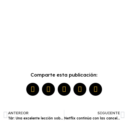
Comparte esta publicación:
ANTERIOR
SIGUIENTE
Tár: Una excelente lección sobre cómo contar la historia de una estrella ‘cancelada’
Netflix continúa con las cancelaciones: la película de ‘Gorillaz’ no va más