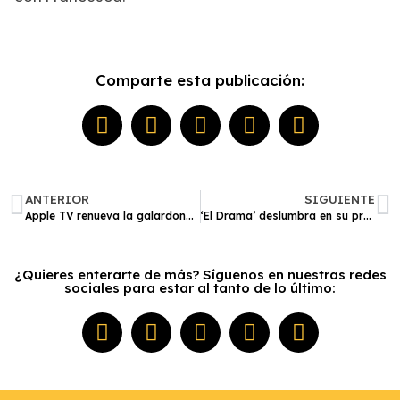
Comparte esta publicación:
ANTERIOR
SIGUIENTE
Apple TV renueva la galardonada y aclamada serie dramática espacial ‘For All Mankind’
‘El Drama’ deslumbra en su premiere en París con una alfombra roja
¿Quieres enterarte de más? Síguenos en nuestras redes
sociales para estar al tanto de lo último: