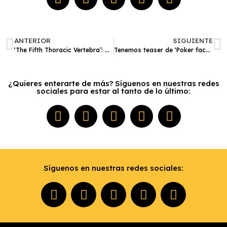
ANTERIOR
SIGUIENTE
‘The Fifth Thoracic Vertebra’: Una película coreana con buenos momentos | Crítica
Tenemos teaser de ‘Poker face’, una serie de misterio y detectives que promete
¿Quieres enterarte de más? Síguenos en nuestras redes
sociales para estar al tanto de lo último:
Síguenos en nuestras redes sociales: