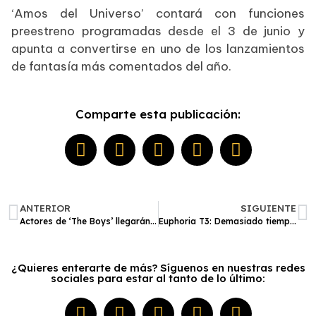
‘Amos del Universo’ contará con funciones
preestreno programadas desde el 3 de junio y
apunta a convertirse en uno de los lanzamientos
de fantasía más comentados del año.
Comparte esta publicación:
ANTERIOR
SIGUIENTE
Actores de ‘The Boys’ llegarán a Perú Comic Con 2026: Jessie T. Usher y Laz Alonso estarán en Lima
Euphoria T3: Demasiado tiempo para una historia floja con un desenlace aceptable
¿Quieres enterarte de más? Síguenos en nuestras redes
sociales para estar al tanto de lo último: