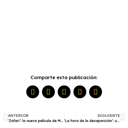
Comparte esta publicación:
ANTERIOR
SIGUIENTE
‘Zafari’: la nueva película de Mariana Rondón llega a los cines peruanos este 28 de agosto
‘La hora de la desaparición’: un perturbador y atrapante thriller con buenos chistes y mucha sangre | Reseña