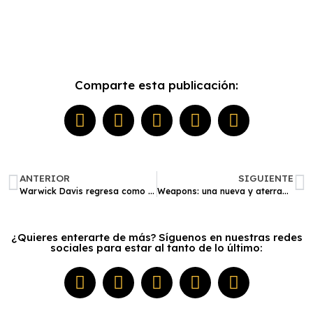
Comparte esta publicación:
ANTERIOR
SIGUIENTE
Warwick Davis regresa como el Profesor Flitwick en la serie de ‘Harry Potter’ de HBO
Weapons: una nueva y aterradora propuesta brillante de horror
¿Quieres enterarte de más? Síguenos en nuestras redes
sociales para estar al tanto de lo último: