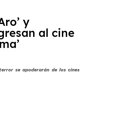
Aro’ y
gresan al cine
sma’
 terror se apoderarán de los cines