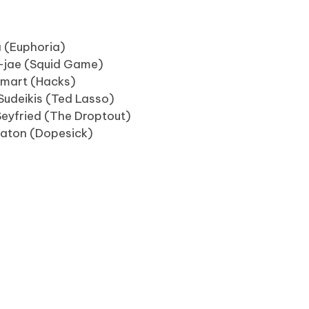
 (Euphoria)
-jae (Squid Game)
Smart (Hacks)
Sudeikis (Ted Lasso)
yfried (The Droptout)
eaton (Dopesick)