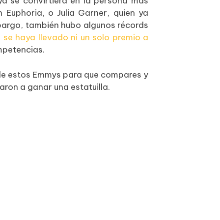
a se convirtiera en la persona más
Euphoria, o Julia Garner, quien ya
bargo, también hubo algunos récords
o se haya llevado ni un solo premio a
mpetencias.
 de estos Emmys para que compares y
aron a ganar una estatuilla.