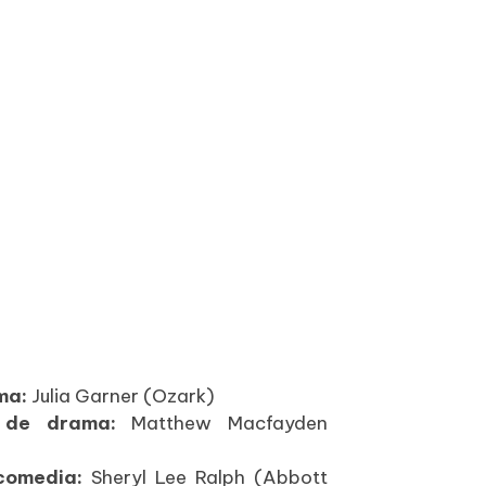
ama:
Julia Garner (Ozark)
e de drama:
Matthew Macfayden
 comedia:
Sheryl Lee Ralph (Abbott