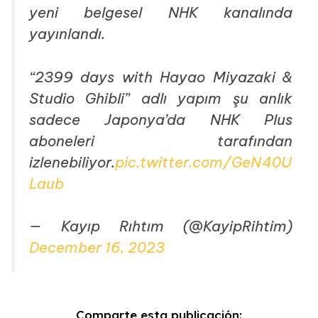
yeni belgesel NHK kanalında
yayınlandı.
“2399 days with Hayao Miyazaki &
Studio Ghibli” adlı yapım şu anlık
sadece Japonya’da NHK Plus
aboneleri tarafından
izlenebiliyor.
pic.twitter.com/GeN40U
Laub
— Kayıp Rıhtım (@KayipRihtim)
December 16, 2023
Comparte esta publicación: