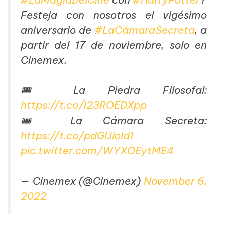
Festeja con nosotros el vigésimo
aniversario de
#LaCámaraSecreta
, a
partir del 17 de noviembre, solo en
Cinemex.
🎟️ La Piedra Filosofal:
https://t.co/i23ROEDXpp
🎟️ La Cámara Secreta:
https://t.co/pdGIJIold1
pic.twitter.com/WYXOEytME4
— Cinemex (@Cinemex)
November 6,
2022