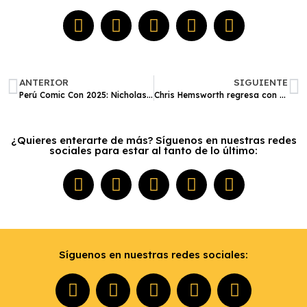
ANTERIOR
SIGUIENTE
Perú Comic Con 2025: Nicholas Hoult, Mario Castañeda, René García y lo mejor de la cultura pop llegan a Lima
Chris Hemsworth regresa con un emotivo documental: un viaje para enfrentar el Alzheimer
¿Quieres enterarte de más? Síguenos en nuestras redes
sociales para estar al tanto de lo último:
Síguenos en nuestras redes sociales: