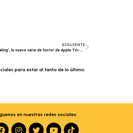
SIGUIENTE
‘The Changeling’, la nueva serie de horror de Apple TV+ presenta su tráiler
iales para estar al tanto de lo último:
guenos en nuestras redes sociales: