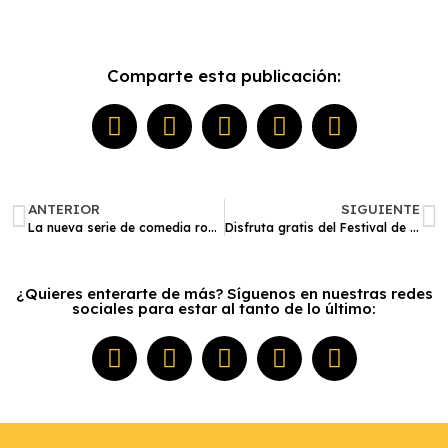
Comparte esta publicación:
ANTERIOR
SIGUIENTE
La nueva serie de comedia romántica ‘@New Mamita, la madre de todas las mentiras’ ya está en Disney+
Disfruta gratis del Festival de Cine Coreano 2025 en el CCPUCP: ¿Qué películas ver?
¿Quieres enterarte de más? Síguenos en nuestras redes
sociales para estar al tanto de lo último: